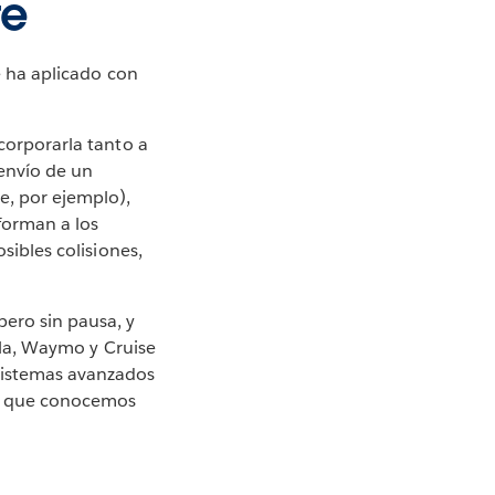
te
se ha aplicado con
ncorporarla tanto a
 envío de un
e, por ejemplo),
nforman a los
sibles colisiones,
ero sin pausa, y
esla, Waymo y Cruise
 sistemas avanzados
ar que conocemos