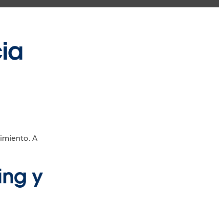
cia
cimiento. A
ing y