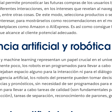
ficial permite pronosticar las futuras compras de los usuario
ferentes interacciones, en los intereses que revelan al naveg
, entre otras cosas. De este modo, selecciona productos o se
interesar, para mostrárselos como recomendaciones en el 
etplaces como Amazon o AliExpress. Es así como consigue 
que alcance al cliente potencial adecuado.
ncia artificial y robótica
al y machine learning representan un papel crucial en el unive
mente poco, los robots eran programados para llevar a cabo
dejaban espacio alguno para la interacción ni para el diálog
eligencia artificial, los robots del presente pueden tomar dec
ncias y pronósticos, sin necesidad de ser programados para 
n para llevar a cabo tareas de calidad (son fundamentales 
ucción), tareas de separación, reconocimiento de parones, g