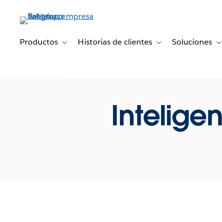
Ir
al
contenido
principal
Productos
Historias de clientes
Soluciones
Toggle sub-navigation for Productos
Toggle sub-navigation 
T
Inteligen