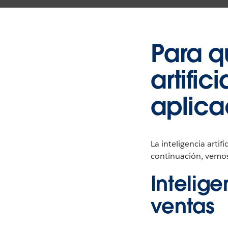
Para qu
artific
aplica
La inteligencia artif
continuación, vemos 
Intelige
ventas