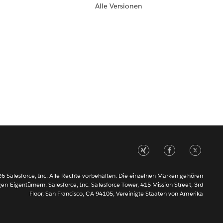
Alle Versionen
6 Salesforce, Inc. Alle Rechte vorbehalten. Die einzelnen Marken gehören
gen Eigentümern. Salesforce, Inc. Salesforce Tower, 415 Mission Street, 3rd
Floor, San Francisco, CA 94105, Vereinigte Staaten von Amerika