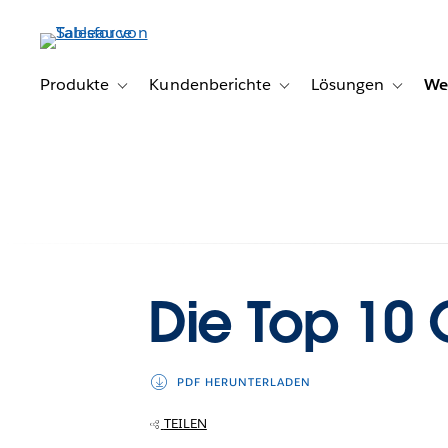
Direkt
zum
Inhalt
Produkte
Kundenberichte
Lösungen
We
Toggle sub-navigation for Produkte
Toggle sub-navigation for K
Toggle s
Die Top 10 
PDF HERUNTERLADEN
TEILEN