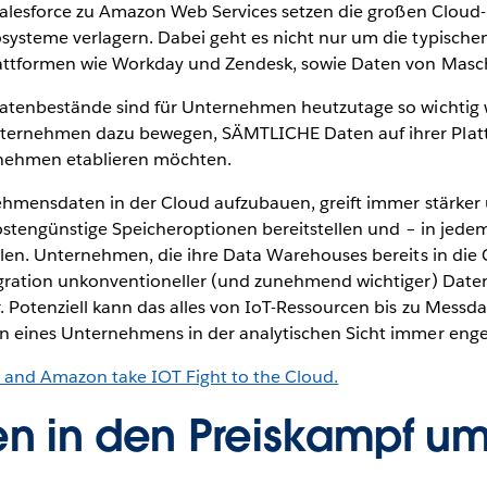
 Salesforce zu Amazon Web Services setzen die großen Clou
ysteme verlagern. Dabei geht es nicht nur um die typische
attformen wie Workday und Zendesk, sowie Daten von Masc
Datenbestände sind für Unternehmen heutzutage so wichtig
ternehmen dazu bewegen, SÄMTLICHE Daten auf ihrer Plattfo
rnehmen etablieren möchten.
ehmensdaten in der Cloud aufzubauen, greift immer stärker 
kostengünstige Speicheroptionen bereitstellen und – in jedem
len. Unternehmen, die ihre Data Warehouses bereits in die 
gration unkonventioneller (und zunehmend wichtiger) Datenq
 Potenziell kann das alles von IoT-Ressourcen bis zu Messda
n eines Unternehmens in der analytischen Sicht immer enge
e and Amazon take IOT Fight to the Cloud.
en in den Preiskampf u