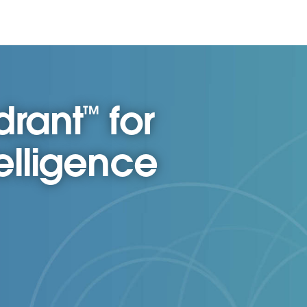
rant™ for
elligence