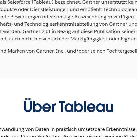
als Salesforce (Tableau) bezeichnet. Gartner unterstützt kei
rodukte oder Dienstleistungen und empfiehlt Technologiean
ende Bewertungen oder sonstige Auszeichnungen verfügen. 
äfts- und Technologieerkenntnisabteilung von Gartner und s
 werden. Gartner gibt in Bezug auf diese Publikation keiner
end, auch nicht hinsichtlich der Marktgängigkeit oder Eignu
nd Marken von Gartner, Inc., und/oder seinen Tochtergesell
Über Tableau
mwandlung von Daten in praktisch umsetzbare Erkenntnisse.
oards und führen Sie Ad-hoc-Analysen mit nur wenigen Klicks 