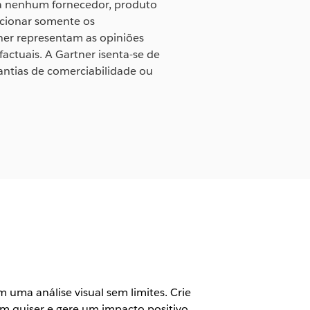
sa nenhum fornecedor, produto
ecionar somente os
tner representam as opiniões
actuais. A Gartner isenta-se de
rantias de comerciabilidade ou
uma análise visual sem limites. Crie
m quiser e gere um impacto positivo