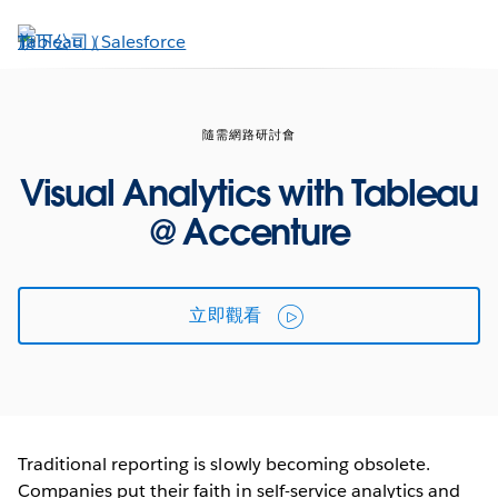
跳
至
主
內
容
隨需網路研討會
Visual Analytics with Tableau
@ Accenture
立即觀看
Traditional reporting is slowly becoming obsolete.
Companies put their faith in self-service analytics and