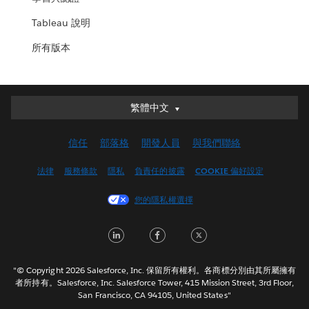
Tableau 說明
所有版本
繁體中文
繁體中文
Deutsch
信任
部落格
開發人員
與我們聯絡
English (UK)
English (US)
法律
服務條款
隱私
負責任的披露
COOKIE 偏好設定
Español
您的隱私權選擇
Français (Canada)
Français (France)
LinkedIn
Facebook
Twitter
Italiano
日本語
"© Copyright 2026 Salesforce, Inc. 保留所有權利。各商標分別由其所屬擁有
한국어
者所持有。Salesforce, Inc. Salesforce Tower, 415 Mission Street, 3rd Floor,
San Francisco, CA 94105, United States"
Nederlands