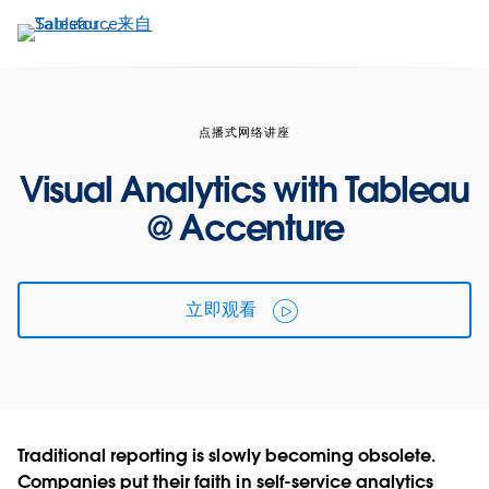
跳
转
到
主
要
点播式网络讲座
内
容
Visual Analytics with Tableau
@ Accenture
立即观看
Traditional reporting is slowly becoming obsolete.
Companies put their faith in self-service analytics