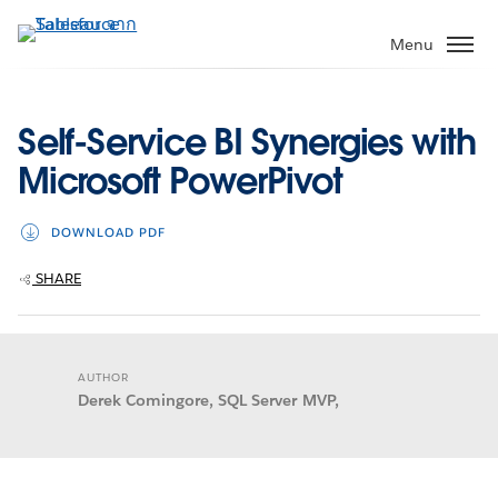
ข้าม
ไป
Menu
ที่
เนื้อหา
หลัก
Self-Service BI Synergies with
Microsoft PowerPivot
DOWNLOAD PDF
SHARE
AUTHOR
Derek Comingore, SQL Server MVP,