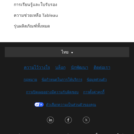
การเรียนรู้และใบรับรอง
ความช่วยเหลือ Tableau
รุ่นผลิตภัณฑ์ทั้งหมด
ไทย
ไทย
Deutsch
ความไว้วางใจ
บล็อก
นักพัฒนา
ติดต่อเรา
English (UK)
English (US)
กฎหมาย
ข้อกำหนดในการให้บริการ
ข้อมูลส่วนตัว
Español
การเปิดเผยอย่างมีความรับผิดชอบ
การตั้งค่าคุกกี้
Français (Canada)
Français (France)
ตัวเลือกความเป็นส่วนตัวของคุณ
Italiano
L
F
T
日本語
i
a
w
한국어