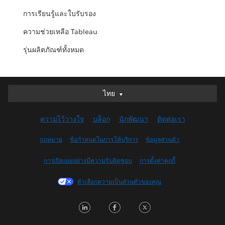
การเรียนรู้และใบรับรอง
ความช่วยเหลือ Tableau
รุ่นผลิตภัณฑ์ทั้งหมด
ไทย
ไทย
Deutsch
ความไว้วางใจ
บล็อก
นักพัฒนา
ติดต่อเรา
English (UK)
English (US)
กฎหมาย
ข้อกำหนดในการให้บริการ
ข้อมูลส่วนตัว
Español
การเปิดเผยอย่างมีความรับผิดชอบ
การตั้งค่าคุกกี้
Français (Canada)
Français (France)
ตัวเลือกความเป็นส่วนตัวของคุณ
Italiano
L
F
T
日本語
i
a
w
한국어