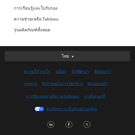
การเรียนรู้และใบรับรอง
ความช่วยเหลือ Tableau
รุ่นผลิตภัณฑ์ทั้งหมด
ไทย
ไทย
Deutsch
ความไว้วางใจ
บล็อก
นักพัฒนา
ติดต่อเรา
English (UK)
English (US)
กฎหมาย
ข้อกำหนดในการให้บริการ
ข้อมูลส่วนตัว
Español
การเปิดเผยอย่างมีความรับผิดชอบ
การตั้งค่าคุกกี้
Français (Canada)
Français (France)
ตัวเลือกความเป็นส่วนตัวของคุณ
Italiano
L
F
T
日本語
i
a
w
한국어