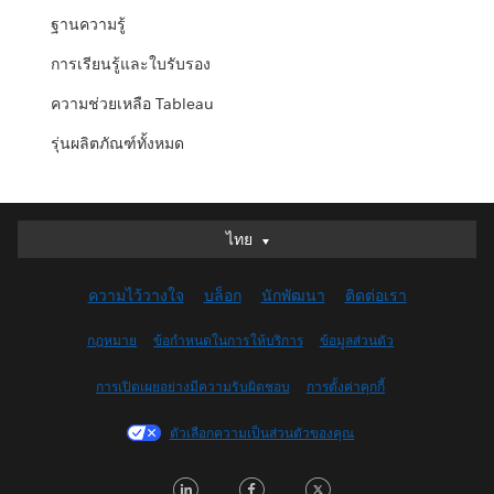
ฐานความรู้
การเรียนรู้และใบรับรอง
ความช่วยเหลือ Tableau
รุ่นผลิตภัณฑ์ทั้งหมด
ไทย
ไทย
Deutsch
ความไว้วางใจ
บล็อก
นักพัฒนา
ติดต่อเรา
English (UK)
English (US)
กฎหมาย
ข้อกำหนดในการให้บริการ
ข้อมูลส่วนตัว
Español
การเปิดเผยอย่างมีความรับผิดชอบ
การตั้งค่าคุกกี้
Français (Canada)
Français (France)
ตัวเลือกความเป็นส่วนตัวของคุณ
Italiano
LinkedIn
Facebook
Twitter
日本語