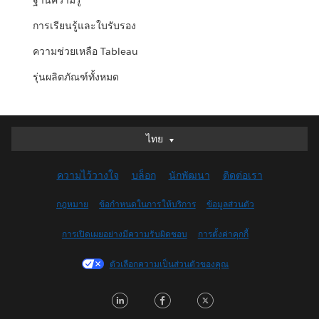
ฐานความรู้
การเรียนรู้และใบรับรอง
ความช่วยเหลือ Tableau
รุ่นผลิตภัณฑ์ทั้งหมด
ไทย
ไทย
Deutsch
ความไว้วางใจ
บล็อก
นักพัฒนา
ติดต่อเรา
English (UK)
English (US)
กฎหมาย
ข้อกำหนดในการให้บริการ
ข้อมูลส่วนตัว
Español
การเปิดเผยอย่างมีความรับผิดชอบ
การตั้งค่าคุกกี้
Français (Canada)
Français (France)
ตัวเลือกความเป็นส่วนตัวของคุณ
Italiano
LinkedIn
Facebook
Twitter
日本語
한국어