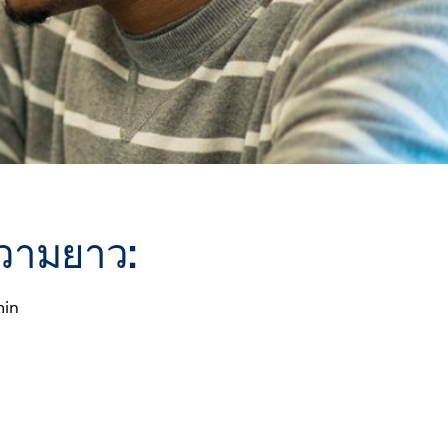
วามยาว:
min