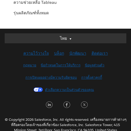
ความช่วยเหลือ Tableau
รุ่นผลิตภัณฑ์ทั้งหมด
ไทย
ไทย
Deutsch
ความไว้วางใจ
บล็อก
นักพัฒนา
ติดต่อเรา
English (UK)
English (US)
กฎหมาย
ข้อกำหนดในการให้บริการ
ข้อมูลส่วนตัว
Español
การเปิดเผยอย่างมีความรับผิดชอบ
การตั้งค่าคุกกี้
Français (Canada)
Français (France)
ตัวเลือกความเป็นส่วนตัวของคุณ
Italiano
LinkedIn
Facebook
Twitter
日本語
한국어
Nederlands
© Copyright 2026 Salesforce, Inc. All rights reserved. เครื่องหมายการค้าต่างๆ
ที่ถือครองโดยเจ้าของที่เกี่ยวข้อง Salesforce, Inc. Salesforce Tower, 415
Português
Mission Street, 3rd Floor, San Francisco, CA 94105, United States