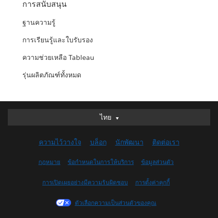
การสนับสนุน
ฐานความรู้
การเรียนรู้และใบรับรอง
ความช่วยเหลือ Tableau
รุ่นผลิตภัณฑ์ทั้งหมด
ไทย
ไทย
Deutsch
ความไว้วางใจ
บล็อก
นักพัฒนา
ติดต่อเรา
English (UK)
English (US)
กฎหมาย
ข้อกำหนดในการให้บริการ
ข้อมูลส่วนตัว
Español
การเปิดเผยอย่างมีความรับผิดชอบ
การตั้งค่าคุกกี้
Français (Canada)
Français (France)
ตัวเลือกความเป็นส่วนตัวของคุณ
Italiano