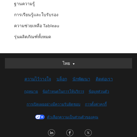
ฐานความรู้
การเรียนรู้และใบรับรอง
ความช่วยเหลือ Tableau
รุ่นผลิตภัณฑ์ทั้งหมด
ไทย
ไทย
Deutsch
ความไว้วางใจ
บล็อก
นักพัฒนา
ติดต่อเรา
English (UK)
English (US)
กฎหมาย
ข้อกำหนดในการให้บริการ
ข้อมูลส่วนตัว
Español
การเปิดเผยอย่างมีความรับผิดชอบ
การตั้งค่าคุกกี้
Français (Canada)
Français (France)
ตัวเลือกความเป็นส่วนตัวของคุณ
Italiano
LinkedIn
Facebook
Twitter
日本語