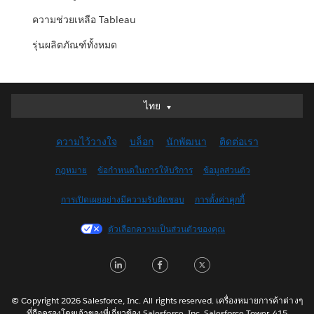
ความช่วยเหลือ Tableau
รุ่นผลิตภัณฑ์ทั้งหมด
ไทย
ไทย
Deutsch
ความไว้วางใจ
บล็อก
นักพัฒนา
ติดต่อเรา
English (UK)
English (US)
กฎหมาย
ข้อกำหนดในการให้บริการ
ข้อมูลส่วนตัว
Español
การเปิดเผยอย่างมีความรับผิดชอบ
การตั้งค่าคุกกี้
Français (Canada)
Français (France)
ตัวเลือกความเป็นส่วนตัวของคุณ
Italiano
LinkedIn
Facebook
Twitter
日本語
한국어
Nederlands
© Copyright 2026 Salesforce, Inc. All rights reserved. เครื่องหมายการค้าต่างๆ
ที่ถือครองโดยเจ้าของที่เกี่ยวข้อง Salesforce, Inc. Salesforce Tower, 415