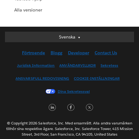
Alla versioner
Svenska
Svenska
Deutsch
Förtroende
Blogg
Developer
Contact Us
English (UK)
English (US)
Juridisk Information
ANVÄNDARVILLKOR
Sekretess
Español
ANSVARSFULL REDOVISNING
COOKIE-INSTÄLLNINGAR
Français (Canada)
Français (France)
Dina Sekretessval
Italiano
LinkedIn
Facebook
Twitter
日本語
한국어
Nederlands
© Copyright 2026 Salesforce, Inc. Med ensamrätt. Alla andra varumärken
tillhör sina respektive ägare. Salesforce, Inc. Salesforce Tower, 415 Mission
Português
Street, 3rd Floor, San Francisco, CA 94105, United States