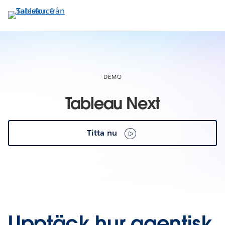
Gå
vidare
till
huvudinnehållet
DEMO
Tableau Next
Titta nu
Upptäck hur agentisk