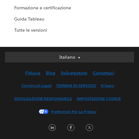
Formazione e certificazione
Guida Tableau
Tutte le versioni
Italiano
Italiano
Deutsch
Fiducia
Blog
Sviluppatore
Contattaci
English (UK)
English (US)
Contenuti Legali
TERMINI DI SERVIZIO
Privacy
Español
DIVULGAZIONE RESPONSABILE
IMPOSTAZIONI COOKIE
Français (Canada)
Français (France)
Preferenze Per La Privacy
日本語
LinkedIn
Facebook
Twitter
한국어
Nederlands