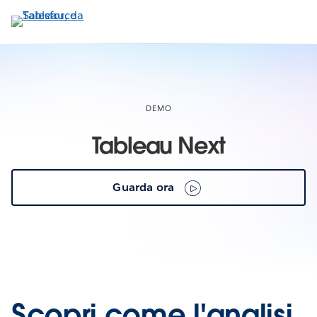
Passa
a
contenuto
principale
DEMO
Tableau Next
Guarda ora
Scopri come l'analisi