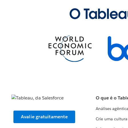
O Tablea
O que é o Tabl
Análises agêntic
Avalie gratuitamente
Crie uma cultur