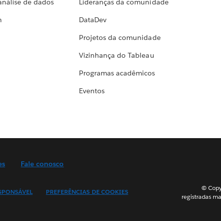
análise de dados
Lideranças da comunidade
h
DataDev
Projetos da comunidade
Vizinhança do Tableau
Programas acadêmicos
Eventos
es
Fale conosco
© Copyr
SPONSÁVEL
PREFERÊNCIAS DE COOKIES
registradas ma