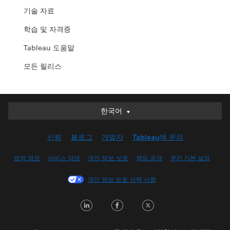
기술 자료
학습 및 자격증
Tableau 도움말
모든 릴리스
한국어
한국어
Deutsch
신뢰
블로그
개발자
Tableau에 문의
English (UK)
English (US)
법적 정보
서비스 약관
개인 정보 보호
책임 공개
쿠키 기본 설정
Español
개인 정보 보호 선택 사항
Français (Canada)
Français (France)
LinkedIn
Facebook
Twitter
Italiano
日本語