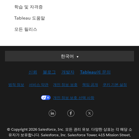
학습 및 자격증
Tableau 도움말
모든 릴리스
한국어
한국어
Deutsch
신뢰
블로그
개발자
Tableau에 문의
English (UK)
English (US)
법적 정보
서비스 약관
개인 정보 보호
책임 공개
쿠키 기본 설정
Español
개인 정보 보호 선택 사항
Français (Canada)
Français (France)
LinkedIn
Facebook
Twitter
Italiano
日本語
© Copyright 2026 Salesforce, Inc. 모든 권리 유보. 다양한 상표는 각 해당 소
Nederlands
유자가 보유합니다. Salesforce, Inc. Salesforce Tower, 415 Mission Street,