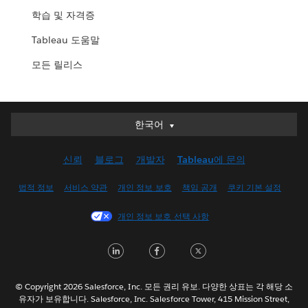
학습 및 자격증
Tableau 도움말
모든 릴리스
한국어
한국어
Deutsch
신뢰
블로그
개발자
Tableau에 문의
English (UK)
English (US)
법적 정보
서비스 약관
개인 정보 보호
책임 공개
쿠키 기본 설정
Español
개인 정보 보호 선택 사항
Français (Canada)
Français (France)
LinkedIn
Facebook
Twitter
Italiano
日本語
© Copyright 2026 Salesforce, Inc. 모든 권리 유보. 다양한 상표는 각 해당 소
Nederlands
유자가 보유합니다. Salesforce, Inc. Salesforce Tower, 415 Mission Street,