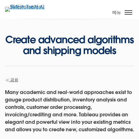
주
요
메뉴
콘
텐
츠
Create advanced algorithms
로
and shipping models
건
너
뛰
기
공유
Many academic and real-world approaches exist to
gauge product distribution, inventory analysis and
controls, customer order processing,
invoicing/crediting and more. Tableau provides an
elegant and powerful view into your existing metrics
and allows you to create new, customized algorithms.