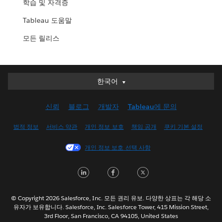
학습 및 자격증
Tableau 도움말
모든 릴리스
한국어
한국어
Deutsch
신뢰
블로그
개발자
Tableau에 문의
English (UK)
English (US)
법적 정보
서비스 약관
개인 정보 보호
책임 공개
쿠키 기본 설정
Español
개인 정보 보호 선택 사항
Français (Canada)
Français (France)
LinkedIn
Facebook
Twitter
Italiano
日本語
© Copyright 2026 Salesforce, Inc. 모든 권리 유보. 다양한 상표는 각 해당 소
Nederlands
유자가 보유합니다. Salesforce, Inc. Salesforce Tower, 415 Mission Street,
3rd Floor, San Francisco, CA 94105, United States
Português