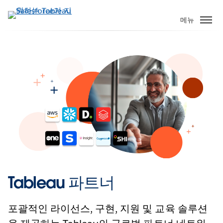
주
요
메뉴
콘
텐
츠
로
건
너
뛰
기
Tableau 파트너
포괄적인 라이선스, 구현, 지원 및 교육 솔루션