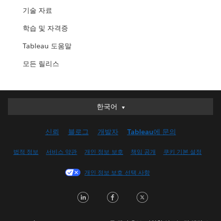
기술 자료
학습 및 자격증
Tableau 도움말
모든 릴리스
한국어
한국어
Deutsch
신뢰
블로그
개발자
Tableau에 문의
English (UK)
English (US)
법적 정보
서비스 약관
개인 정보 보호
책임 공개
쿠키 기본 설정
Español
개인 정보 보호 선택 사항
Français (Canada)
Français (France)
LinkedIn
Facebook
Twitter
Italiano
日本語