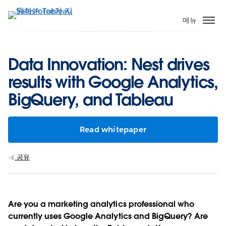
주
요
메뉴
콘
텐
츠
Data Innovation: Nest drives
로
results with Google Analytics,
건
너
BigQuery, and Tableau
뛰
기
Read whitepaper
공유
Are you a marketing analytics professional who
currently uses Google Analytics and BigQuery? Are