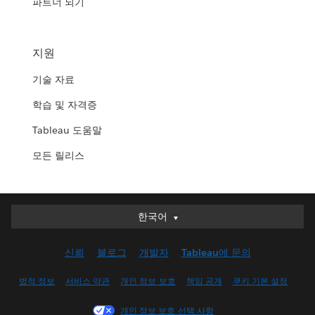
파트너 되기
지원
기술 자료
학습 및 자격증
Tableau 도움말
모든 릴리스
한국어
한국어
Deutsch
신뢰
블로그
개발자
Tableau에 문의
English (UK)
English (US)
법적 정보
서비스 약관
개인 정보 보호
책임 공개
쿠키 기본 설정
Español
개인 정보 보호 선택 사항
Français (Canada)