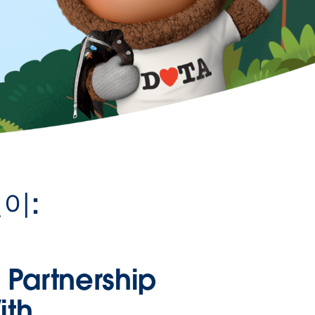
이:
n Partnership
ith