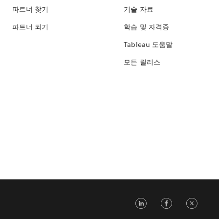
파트너 찾기
기술 자료
파트너 되기
학습 및 자격증
Tableau 도움말
모든 릴리스
LinkedIn
Face
Tw