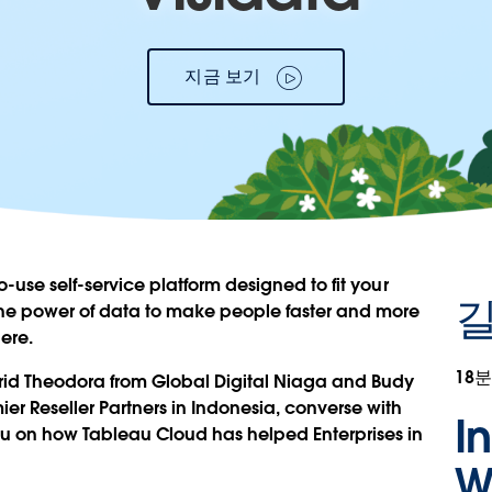
지금 보기
to-use self-service platform designed to fit your
길
s the power of data to make people faster and more
here.
18분
ggrid Theodora from Global Digital Niaga and Budy
ier Reseller Partners in Indonesia, converse with
I
au on how Tableau Cloud has helped Enterprises in
W