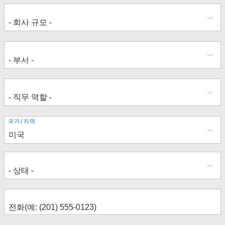
주
국가/지역
소