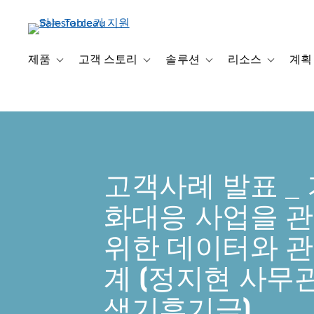
주
요
콘
텐
제품
고객 스토리
솔루션
리소스
계획
Toggle sub-navigation for 제품
Toggle sub-navigation for 고객 스토리
Toggle sub-navigation f
Toggle su
츠
로
건
너
뛰
기
고객사례 발표 _
화대응 사업을 
위한 데이터와 관
계 [정지현 사무관
색기후기금]