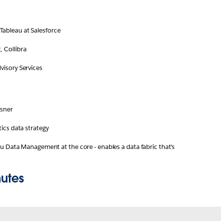
ableau at Salesforce
 Collibra
visory Services
esner
tics data strategy
au Data Management at the core - enables a data fabric that’s 
nutes