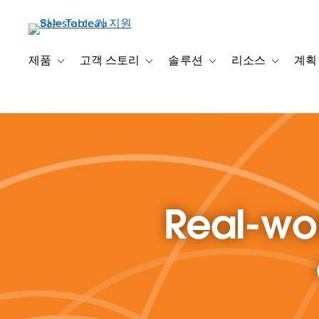
주
요
콘
텐
제품
고객 스토리
솔루션
리소스
계획
Toggle sub-navigation for 제품
Toggle sub-navigation for 고객 스토리
Toggle sub-navigation f
Toggle su
츠
로
건
너
뛰
기
Real-wor