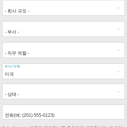
주
국가/지역
소