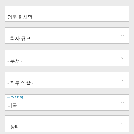
주
국가/지역
소