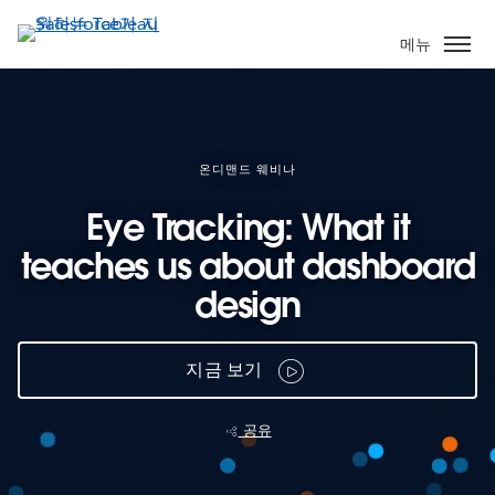
주
요
메뉴
콘
텐
츠
로
건
온디맨드 웨비나
너
Eye Tracking: What it
뛰
기
teaches us about dashboard
design
지금 보기
공유