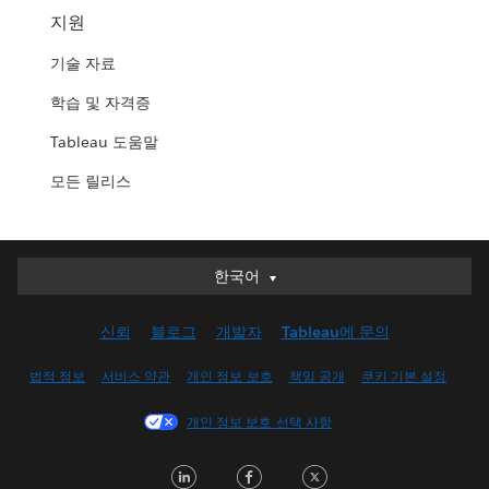
지원
기술 자료
학습 및 자격증
Tableau 도움말
모든 릴리스
한국어
한국어
Deutsch
신뢰
블로그
개발자
Tableau에 문의
English (UK)
English (US)
법적 정보
서비스 약관
개인 정보 보호
책임 공개
쿠키 기본 설정
Español
개인 정보 보호 선택 사항
Français (Canada)
Français (France)
LinkedIn
Facebook
Twitter
Italiano