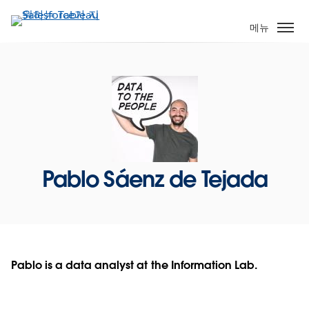
주
요
메뉴
콘
텐
츠
로
건
너
뛰
기
Pablo Sáenz de Tejada
Pablo is a data analyst at the Information Lab.