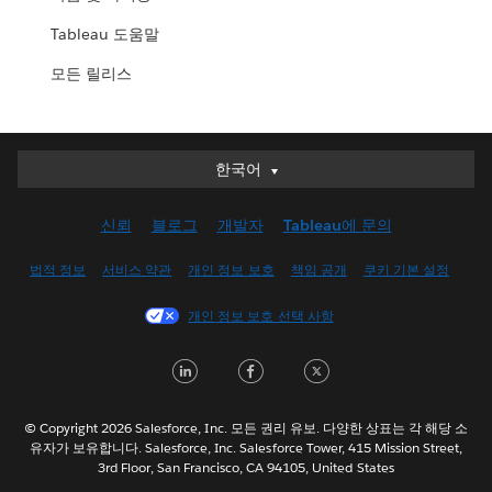
Tableau 도움말
모든 릴리스
한국어
한국어
Deutsch
신뢰
블로그
개발자
Tableau에 문의
English (UK)
English (US)
법적 정보
서비스 약관
개인 정보 보호
책임 공개
쿠키 기본 설정
Español
개인 정보 보호 선택 사항
Français (Canada)
Français (France)
LinkedIn
Facebook
Twitter
Italiano
日本語
© Copyright 2026 Salesforce, Inc. 모든 권리 유보. 다양한 상표는 각 해당 소
Nederlands
유자가 보유합니다. Salesforce, Inc. Salesforce Tower, 415 Mission Street,
3rd Floor, San Francisco, CA 94105, United States
Português