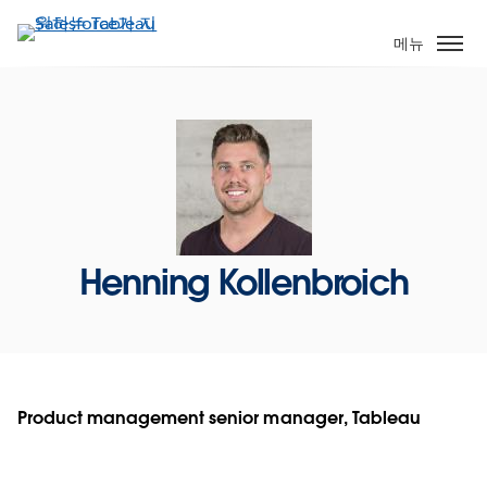
주
요
메뉴
콘
텐
츠
로
건
너
뛰
기
Henning Kollenbroich
Product management senior manager, Tableau