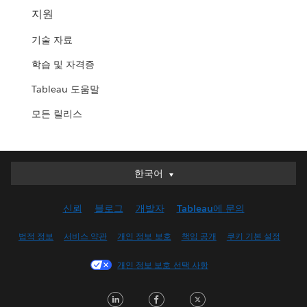
지원
기술 자료
학습 및 자격증
Tableau 도움말
모든 릴리스
한국어
한국어
Deutsch
신뢰
블로그
개발자
Tableau에 문의
English (UK)
English (US)
법적 정보
서비스 약관
개인 정보 보호
책임 공개
쿠키 기본 설정
Español
개인 정보 보호 선택 사항
Français (Canada)
Français (France)
LinkedIn
Facebook
Twitter
Italiano