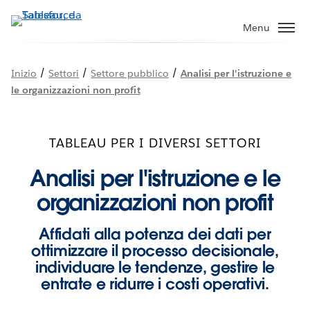
Passa
a
Menu
contenuto
principale
/
/
/
Inizio
Settori
Settore pubblico
Analisi per l'istruzione e
le organizzazioni non profit
TABLEAU PER I DIVERSI SETTORI
Analisi per l'istruzione e le
organizzazioni non profit
Affidati alla potenza dei dati per
ottimizzare il processo decisionale,
individuare le tendenze, gestire le
entrate e ridurre i costi operativi.