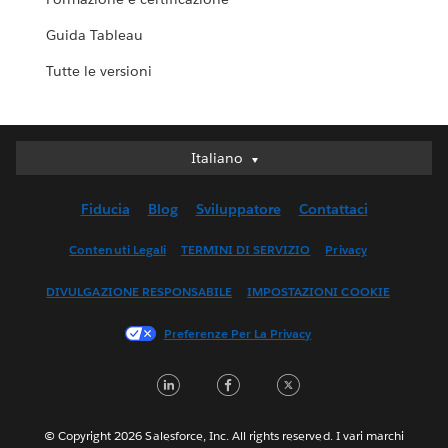
Guida Tableau
Tutte le versioni
Italiano
Italiano
Deutsch
Fiducia
Blog
Sviluppatore
Contattaci
English (UK)
English (US)
Contenuti Legali
TERMINI DI SERVIZIO
Privacy
Español
DIVULGAZIONE RESPONSABILE
IMPOSTAZIONI COOKIE
Français (Canada)
Français (France)
Preferenze Per La Privacy
日本語
LinkedIn
Facebook
Twitter
한국어
Nederlands
Português
© Copyright 2026 Salesforce, Inc. All rights reserved. I vari marchi