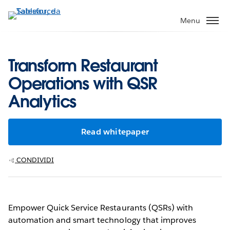
Passa
a
Menu
contenuto
principale
Transform Restaurant
Operations with QSR
Analytics
Read whitepaper
CONDIVIDI
Empower Quick Service Restaurants (QSRs) with
automation and smart technology that improves