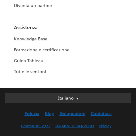
Diventa un partner
Assistenza
Knowledge Base
Formazione e certificazione
Guida Tableau
Tutte le versioni
Italiano
Italiano
Deutsch
Fiducia
Blog
Sviluppatore
Contattaci
English (UK)
English (US)
Contenuti Legali
TERMINI DI SERVIZIO
Privacy
Español