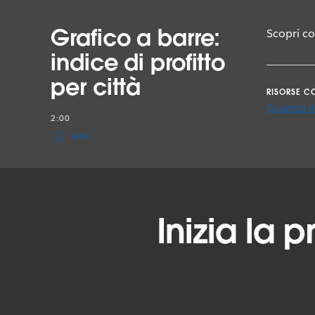
Grafico a barre:
Scopri co
indice di profitto
per città
RISORSE C
Guarda i
2:00
MP4
Inizia la 