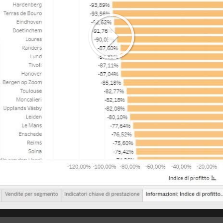
Play
Video