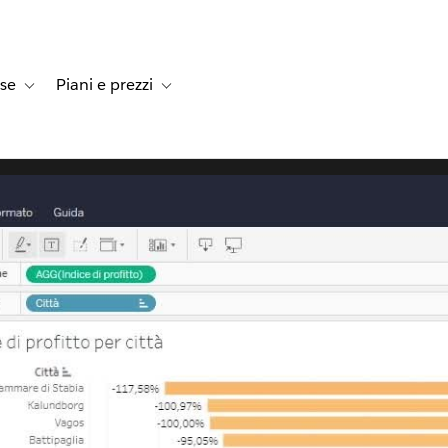
rse
Piani e prezzi
e dei clienti
navigation for Soluzioni
Toggle sub-navigation for Risorse
Toggle sub-navigation for Piani e prezzi