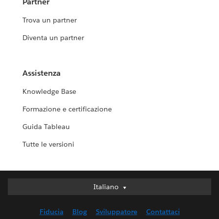
Partner
Trova un partner
Diventa un partner
Assistenza
Knowledge Base
Formazione e certificazione
Guida Tableau
Tutte le versioni
Italiano
Italiano
Deutsch
Fiducia
Blog
Sviluppatore
Contattaci
English (UK)