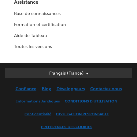
Assistance
Base de connaissances
Formation et certification
Aide de Tableau
Toutes les versions
Français (France)
Français (France)
Deutsch
Confiance
Blog
Développeurs
Contactez-nous
English (UK)
English (US)
Informations Juridiques
CONDITIONS D'UTILISATION
Español
Confidentialité
DIVULGATION RESPONSABLE
Français (Canada)
Italiano
PRÉFÉRENCES DES COOKIES
日本語