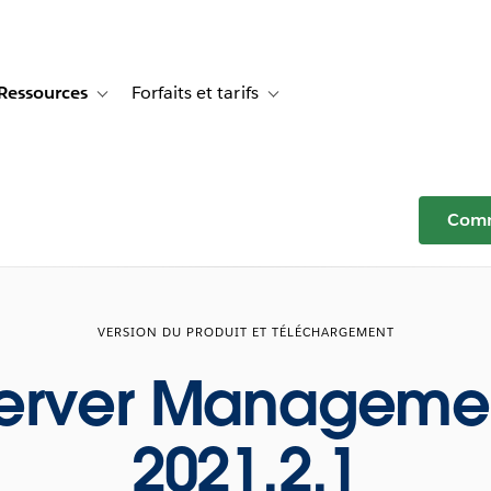
Ressources
Forfaits et tarifs
or Témoignages clients
e sub-navigation for Solutions
Toggle sub-navigation for Ressources
Toggle sub-navigation for Forfaits e
Comm
VERSION DU PRODUIT ET TÉLÉCHARGEMENT
Server Manageme
2021.2.1