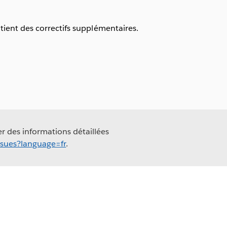
ient des correctifs supplémentaires.
er des informations détaillées
ssues?language=fr
.