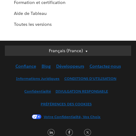
Formation et certification
Aide de Tableau
Toutes les versions
Français (France)
Français (France)
Deutsch
Confiance
Blog
Développeurs
Contactez-nous
English (UK)
English (US)
Informations Juridiques
CONDITIONS D'UTILISATION
Español
Confidentialité
DIVULGATION RESPONSABLE
Français (Canada)
Italiano
PRÉFÉRENCES DES COOKIES
日本語
Votre Confidentialité, Vos Choix
한국어
Nederlands
LinkedIn
Facebook
Twitter
Português