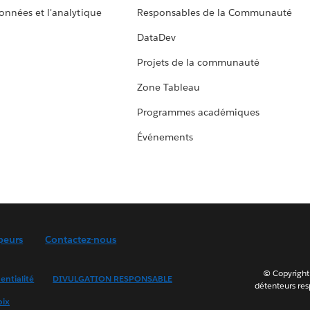
données et l'analytique
Responsables de la Communauté
DataDev
Projets de la communauté
Zone Tableau
Programmes académiques
Événements
peurs
Contactez-nous
© Copyright 
entialité
DIVULGATION RESPONSABLE
détenteurs resp
oix