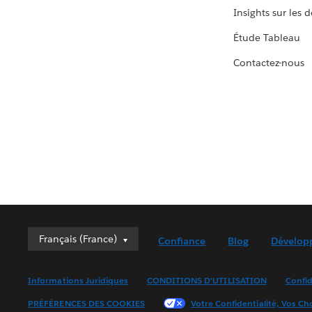
Insights sur les 
Étude Tableau
Contactez-nous
Français (France)
Français (France)
Confiance
Blog
Dévelop
Deutsch
English (UK)
Informations Juridiques
CONDITIONS D'UTILISATION
Confid
English (US)
PRÉFÉRENCES DES COOKIES
Votre Confidentialité, Vos Ch