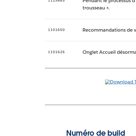
Pendant le processus d’i
1125685
trousseau ».
Recommandations de vis
1101650
Onglet Accueil désormai
1101626
Numéro de build