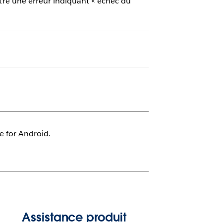
ontré une erreur indiquant « échec du
le for Android.
Assistance produit