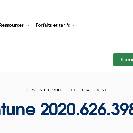
Ressources
Forfaits et tarifs
or Témoignages clients
e sub-navigation for Solutions
Toggle sub-navigation for Ressources
Toggle sub-navigation for Forfaits e
Comm
VERSION DU PRODUIT ET TÉLÉCHARGEMENT
ntune 2020.626.39