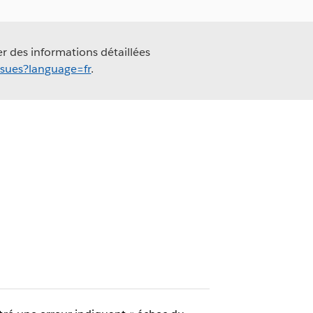
er des informations détaillées
ssues?language=fr
.