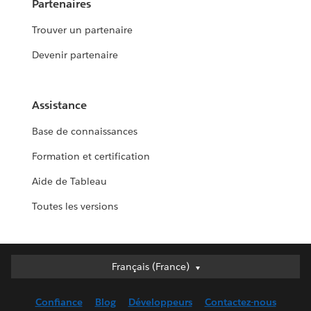
Partenaires
Trouver un partenaire
Devenir partenaire
Assistance
Base de connaissances
Formation et certification
Aide de Tableau
Toutes les versions
Français (France)
Français (France)
Deutsch
Confiance
Blog
Développeurs
Contactez-nous
English (UK)