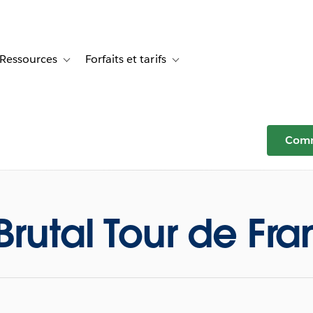
Ressources
Forfaits et tarifs
or Témoignages clients
le sub-navigation for Solutions
Toggle sub-navigation for Ressources
Toggle sub-navigation for Forfaits e
Comm
Brutal Tour de Fr