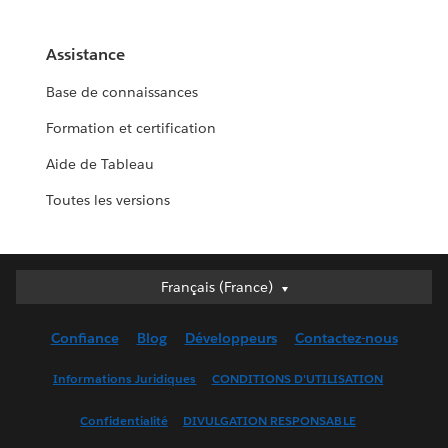
Assistance
Base de connaissances
Formation et certification
Aide de Tableau
Toutes les versions
Français (France)
Français (France)
Deutsch
Confiance
Blog
Développeurs
Contactez-nous
English (UK)
English (US)
Informations Juridiques
CONDITIONS D'UTILISATION
Español
Confidentialité
DIVULGATION RESPONSABLE
Français (Canada)