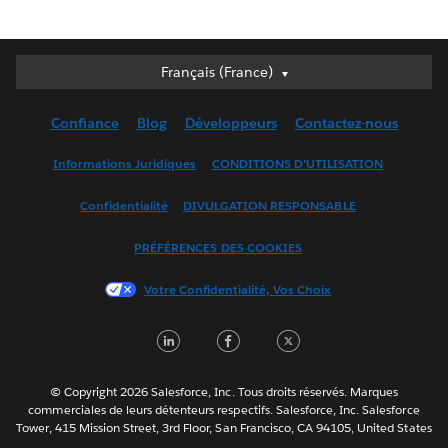
Français (France)
Français (France)
Deutsch
Confiance
Blog
Développeurs
Contactez-nous
English (UK)
English (US)
Informations Juridiques
CONDITIONS D'UTILISATION
Español
Confidentialité
DIVULGATION RESPONSABLE
Français (Canada)
Italiano
PRÉFÉRENCES DES COOKIES
日本語
Votre Confidentialité, Vos Choix
한국어
Nederlands
LinkedIn
Facebook
Twitter
Português
Svenska
© Copyright 2026 Salesforce, Inc. Tous droits réservés. Marques
ไทย
commerciales de leurs détenteurs respectifs. Salesforce, Inc. Salesforce
Tower, 415 Mission Street, 3rd Floor, San Francisco, CA 94105, United States
简体中文