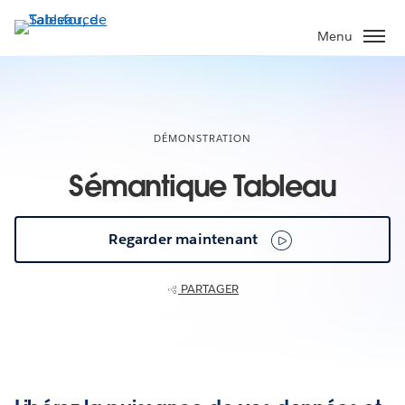
Aller
au
Menu
contenu
principal
DÉMONSTRATION
Sémantique Tableau
Regarder maintenant
PARTAGER