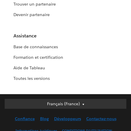
Trouver un partenaire
Devenir partenaire
Assistance
Base de connaissances
Formation et certification
Aide de Tableau
Toutes les versions
Français (France)
Français (France)
Deutsch
Confiance
Blog
Développeurs
Contactez-nous
English (UK)
English (US)
Informations Juridiques
CONDITIONS D'UTILISATION