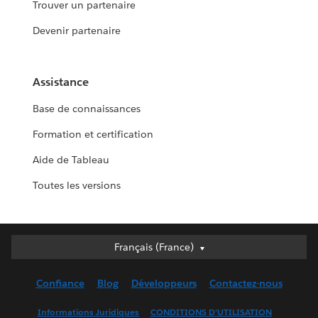
Trouver un partenaire
Devenir partenaire
Assistance
Base de connaissances
Formation et certification
Aide de Tableau
Toutes les versions
Français (France)
Français (France)
Deutsch
Confiance
Blog
Développeurs
Contactez-nous
English (UK)
English (US)
Informations Juridiques
CONDITIONS D'UTILISATION