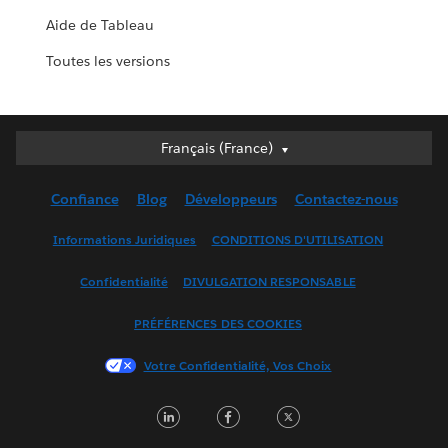
Aide de Tableau
Toutes les versions
Français (France)
Français (France)
Deutsch
Confiance
Blog
Développeurs
Contactez-nous
English (UK)
English (US)
Informations Juridiques
CONDITIONS D'UTILISATION
Español
Confidentialité
DIVULGATION RESPONSABLE
Français (Canada)
Italiano
PRÉFÉRENCES DES COOKIES
日本語
Votre Confidentialité, Vos Choix
한국어
Nederlands
LinkedIn
Facebook
Twitter
Português