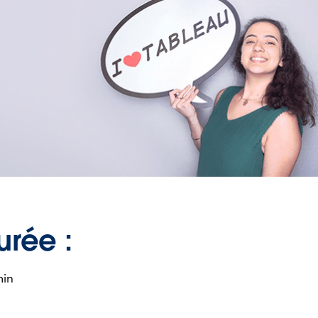
urée :
min