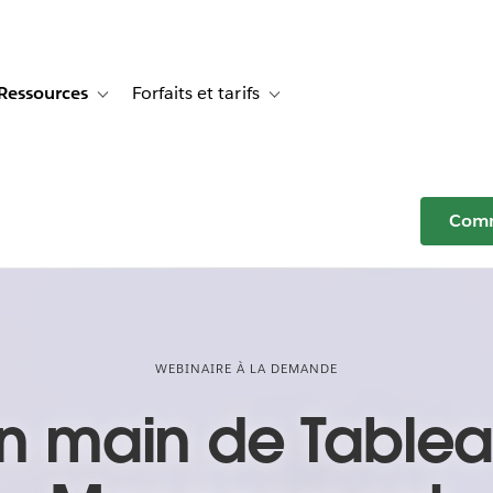
Ressources
Forfaits et tarifs
or Témoignages clients
e sub-navigation for Solutions
Toggle sub-navigation for Ressources
Toggle sub-navigation for Forfaits e
Comm
WEBINAIRE À LA DEMANDE
en main de Table